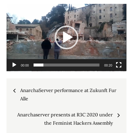
Video
Player
00:00
00:20
Post
AnarchaServer performance at Zukunft Fur
navigation
Alle
Anarchaserver presents at R3C 2020 under
the Feminist Hackers Assembly