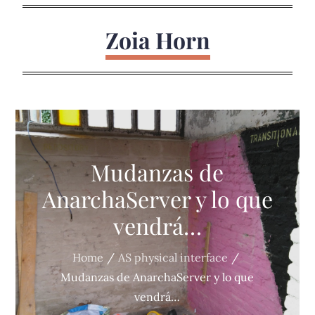
Skip
to
Zoia Horn
content
Mudanzas de
AnarchaServer y lo que
vendrá…
Home
AS physical interface
Mudanzas de AnarchaServer y lo que
vendrá…