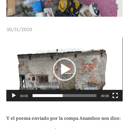
Posted
30/11/2020
on
Video
Player
00:00
00:08
Y el poema enviado por la compa Anamhoo nos dice: