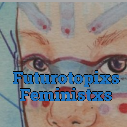
Futurotopixs
Feministxs