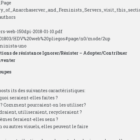
_Page
ry_of_Anarchaserver_and_Feminists_Servers_visit_this_secti
authors
rs-web-150dpi-2018-01-10.pdf
_201803/HDV%20web%20pliegos#page/n0/mode/2up
eminista-uno
tions de résistance Ignorer/Résister – Adopter/Contribuer
nventer
oupes
osts its des suivantes caractéristiques:
oi seraient-elles faites ?
s ? Comment pourraient-on les utiliser?
raient, utiliseraient, recycleraient ?
èmes feraient-elles sens ?
 ou autres visuels, elles peuvent le faire