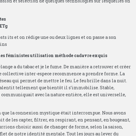
ssion et sélection de quelques technologies sur lesquelles on
tes
JETg
ts its et on rédige une ou deux lignes et on passe a son
mins
ies féministes utilisation méthode cadavre exquis
élange a du tabac et je le fume. De manière a retrouver et créer
re collective inter-espece recommence a prendre forme. La
seau qui permet de mettre le feu. Le feu brille dans la nuit.
lentit tellement que bientôt il s’immobilise. Stable,
communiquait avec la nature entière, elle est universelle,
on que la connexion mystique était interrompue. Nous avons
t de les capter, filtrer, en respirant, en pensant, en bougeant,
rrions choisir aussi de changer de forme, selon la saison,
flet de notre identité mentale. Tout les jours au lever du