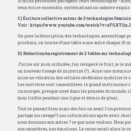
15 mins personnes partagent leurs technologies * discu
veux écrire ensemble, systématisation cadavre exquis
C) Écriture collective autour de 3 technologies féminis
Voir : https://www.youtube.com/watch?v=zFGXTQn
On pose la description des technologies, assemblage pos
prochain, on tourne d’une table a une autre chaque 10 
D) Rédaction/enregistrement de 2 fables sur technolog
J’urine sur mon orchidée, j’en récupéré le fruit, je le m
un nouveau tissage de mijcorize (?).. Ainsi une mémoi
mise ne vibration des cellules cérébrales mobilise le ré
Les ouvrières sont rassemblées. le grand métronome ra
immergée, presque noyé dans les pensées du monde, il 
(non lisible pendant une ligne et demie de plus)…
Tout se passait bien mais des fois on avait l’impressi
partage (ou ravage?) nos informations après avoir choisi
nous donnons aux autres ? ce que nous voulons. Nous pou
nos caractères, nos émotions. Le corps serait alors le re