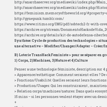
http://anarchaserver.org/mediawiki/index.php/Main
http://anarchaserver.org/mediawiki/index.php/Histo
https://feminism.memoryoftheworld.org/#property=
http://gynepunk.tumblr.com/
https://www.ritimo.org/IMG/pdf/sobtech2-fr-with-cove
https://archive.org/stream/DocumentoHacksdeVida
https://archive.org/details/kit-de-autodefensa-ciberf
Synthèse: Cycle de production des technologies > situa
une alternative – Modifier/Changer/Adapter – Créer/I
B) Loterie TransHackFeministe > pour se séparer en gr
1) Corps, 2)Machines, 3)Nature et 4)Culture
Penser a une technologie féministe, description sur 4 p
> Apparence/esthétique: Comment seraient-elles ? De qu
> Fonctions/Usabilité: Quelles seraient leurs fonction
> Production/Usages: Qui les construiraient , maintiend
> Relation corps/machines/natures: Dans quels ecosyst
15 mins – si les personnes veulent étayer avec un dessin
+