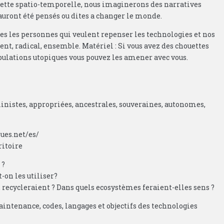
avette spatio-temporelle, nous imaginerons des narratives
s auront été pensés ou dites a changer le monde.
tes les personnes qui veulent repenser les technologies et nos
t, radical, ensemble. Matériel : Si vous avez des chouettes
fabulations utopiques vous pouvez les amener avec vous.
inistes, appropriées, ancestrales, souveraines, autonomes,
ques.net/es/
ritoire
 ?
-on les utiliser?
, recycleraient ? Dans quels ecosystèmes feraient-elles sens ?
ntenance, codes, langages et objectifs des technologies