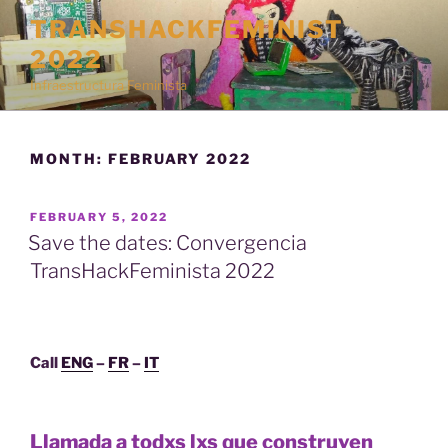
Skip
TRANSHACKFEMINIST
to
2022
content
Infraestructura Feminista
MONTH:
FEBRUARY 2022
POSTED
FEBRUARY 5, 2022
ON
Save the dates: Convergencia
TransHackFeminista 2022
Call
ENG
–
FR
–
IT
Llamada a todxs lxs que construyen