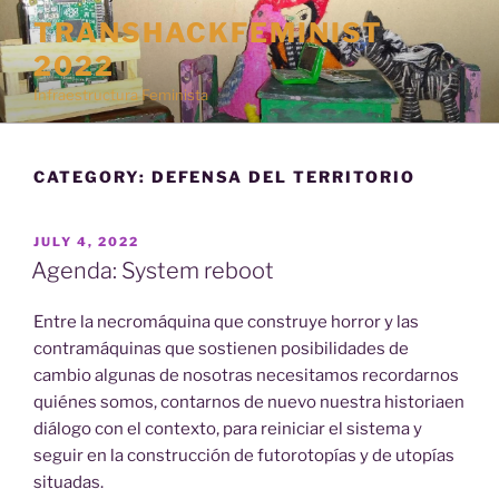
Skip
TRANSHACKFEMINIST
to
2022
content
Infraestructura Feminista
CATEGORY:
DEFENSA DEL TERRITORIO
POSTED
JULY 4, 2022
ON
Agenda: System reboot
Entre la necromáquina que construye horror y las
contramáquinas que sostienen posibilidades de
cambio algunas de nosotras necesitamos recordarnos
quiénes somos, contarnos de nuevo nuestra historiaen
diálogo con el contexto, para reiniciar el sistema y
seguir en la construcción de futorotopías y de utopías
situadas.