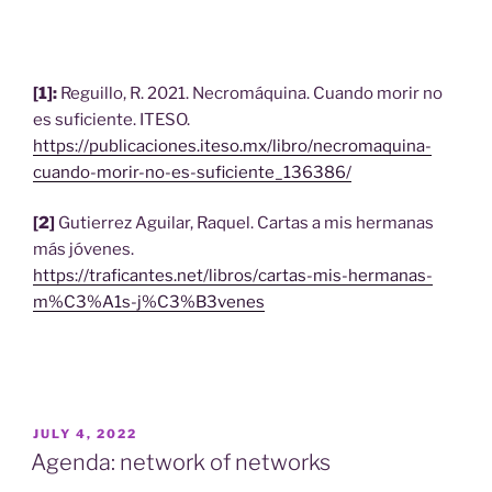
[1]:
Reguillo, R. 2021. Necromáquina. Cuando morir no
es suficiente. ITESO.
https://publicaciones.iteso.mx/libro/necromaquina-
cuando-morir-no-es-suficiente_136386/
[2]
Gutierrez Aguilar, Raquel. Cartas a mis hermanas
más jóvenes.
https://traficantes.net/libros/cartas-mis-hermanas-
m%C3%A1s-j%C3%B3venes
POSTED
JULY 4, 2022
ON
Agenda: network of networks