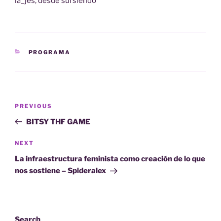
la_jes, desde sursiendo
CATEGORIES
PROGRAMA
Post
Previous
PREVIOUS
navigation
Post
BITSY THF GAME
Next
NEXT
Post
La infraestructura feminista como creación de lo que
nos sostiene – Spideralex
Search