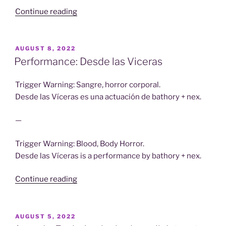
“Agenda:
Continue reading
How
to
build
POSTED
AUGUST 8, 2022
ON
fans
Performance: Desde las Viceras
from
old
Trigger Warning: Sangre, horror corporal.
computers”
Desde las Víceras es una actuación de bathory + nex.
—
Trigger Warning: Blood, Body Horror.
Desde las Víceras is a performance by bathory + nex.
“Performance:
Continue reading
Desde
las
Viceras”
POSTED
AUGUST 5, 2022
ON