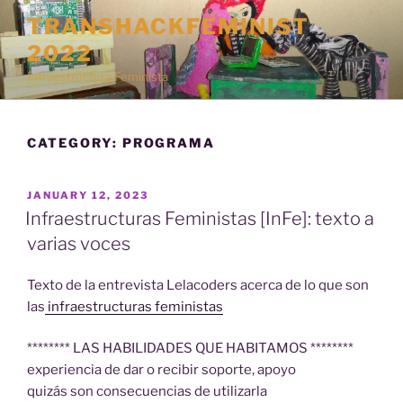
Skip
TRANSHACKFEMINIST
to
2022
content
Infraestructura Feminista
CATEGORY:
PROGRAMA
POSTED
JANUARY 12, 2023
ON
Infraestructuras Feministas [InFe]: texto a
varias voces
Texto de la entrevista Lelacoders acerca de lo que son
las
infraestructuras feministas
******** LAS HABILIDADES QUE HABITAMOS ********
experiencia de dar o recibir soporte, apoyo
quizás son consecuencias de utilizarla