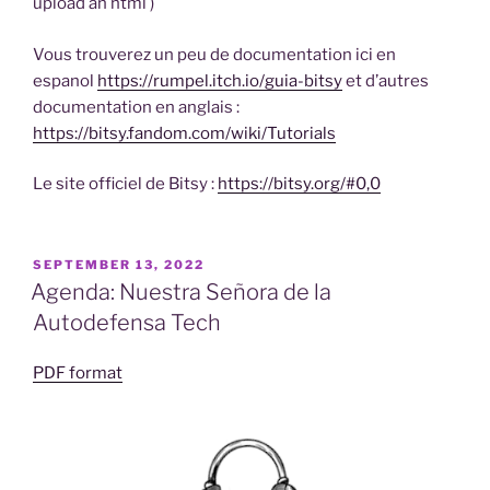
upload an html )
Vous trouverez un peu de documentation ici en
espanol
https://rumpel.itch.io/guia-bitsy
et d’autres
documentation en anglais :
https://bitsy.fandom.com/wiki/Tutorials
Le site officiel de Bitsy :
https://bitsy.org/#0,0
POSTED
SEPTEMBER 13, 2022
ON
Agenda: Nuestra Señora de la
Autodefensa Tech
PDF format