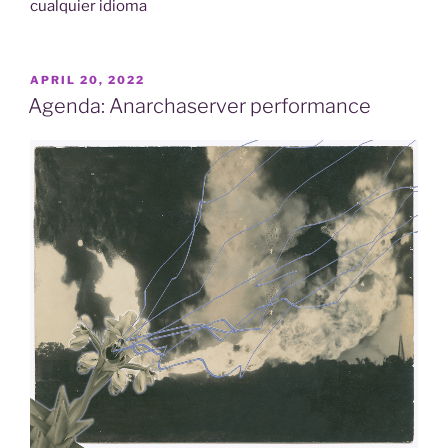
cualquier idioma
POSTED
APRIL 20, 2022
ON
Agenda: Anarchaserver performance