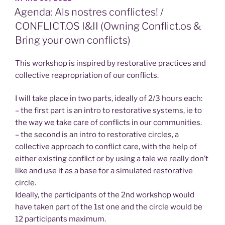
ON
digitales…
Agenda: Als nostres conflictes! /
Vamos
CONFLICT.OS I&II (Owning Conflict.os &
a
Bring your own conflicts)
desarrollar
respuestas
This workshop is inspired by restorative practices and
creativas.”
collective reapropriation of our conflicts.
I will take place in two parts, ideally of 2/3 hours each:
– the first part is an intro to restorative systems, ie to
the way we take care of conflicts in our communities.
– the second is an intro to restorative circles, a
collective approach to conflict care, with the help of
either existing conflict or by using a tale we really don’t
like and use it as a base for a simulated restorative
circle.
Ideally, the participants of the 2nd workshop would
have taken part of the 1st one and the circle would be
12 participants maximum.