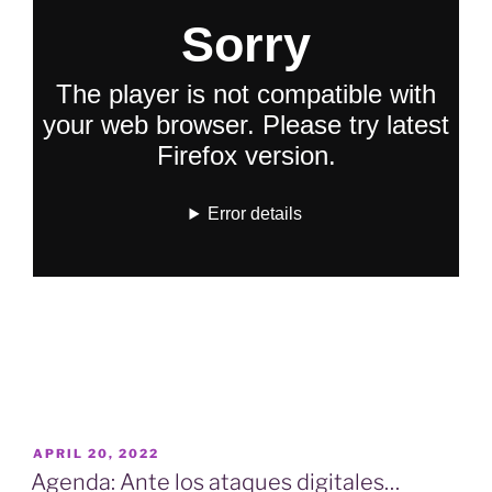
POSTED
APRIL 20, 2022
ON
Agenda: Ante los ataques digitales…