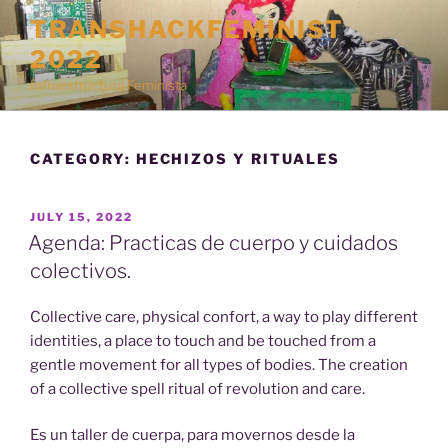
Skip
TRANSHACKFEMINIST
to
2022
content
Infraestructura Feminista
CATEGORY:
HECHIZOS Y RITUALES
POSTED
JULY 15, 2022
ON
Agenda: Practicas de cuerpo y cuidados
colectivos.
Collective care, physical confort, a way to play different
identities, a place to touch and be touched from a
gentle movement for all types of bodies. The creation
of a collective spell ritual of revolution and care.
Es un taller de cuerpa, para movernos desde la