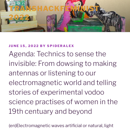
Skip
TRANSHACKFEMINIST
to
2022
content
Infraestructura Feminista
POSTED
JUNE 15, 2022
BY
SPIDERALEX
ON
Agenda: Technics to sense the
invisible: From dowsing to making
antennas or listening to our
electromagnetic world and telling
stories of experimental vodoo
science practises of women in the
19th centuary and beyond
(en)Electromagnetic waves artificial or natural, light