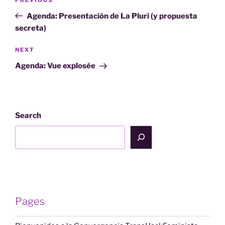
Previous
navigation
Post
Agenda: Presentación de La Pluri (y propuesta
secreta)
Next
NEXT
Post
Agenda: Vue explosée
Search
Pages