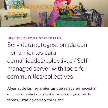
Skip
TRANSHACKFEMINIST
to
2022
content
Infraestructura Feminista
POSTED
JUNE 27, 2022
BY
SPIDERALEX
ON
Servidora autogestionada con
herramientas para
comunidades/colectivas / Self-
managed server with tools for
communities/collectives
Algunas de las herramientas que se suelen necesitar
en una comunidad son wikis, sitio web, gestión de
tareas, listas de correo, foros, etc.