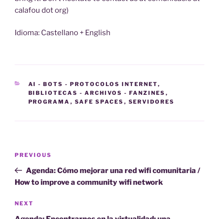
calafou dot org)
Idioma: Castellano + English
CATEGORIES
AI - BOTS - PROTOCOLOS INTERNET
,
BIBLIOTECAS - ARCHIVOS - FANZINES
,
PROGRAMA
,
SAFE SPACES
,
SERVIDORES
Post
Previous
PREVIOUS
navigation
Post
Agenda: Cómo mejorar una red wifi comunitaria /
How to improve a community wifi network
Next
NEXT
Post