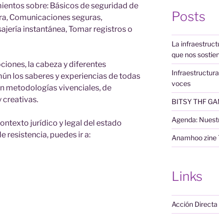
ntos sobre: Básicos de seguridad de
Posts
ra, Comunicaciones seguras,
ería instantánea, Tomar registros o
La infraestruct
que nos sostie
ciones, la cabeza y diferentes
Infraestructura
ún los saberes y experiencias de todas
voces
on metodologías vivenciales, de
y creativas.
BITSY THF G
Agenda: Nuestr
ntexto jurídico y legal del estado
 resistencia, puedes ir a:
Anamhoo zine
Links
Acción Directa