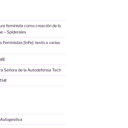
ura feminista como creación de lo
ne – Spideralex
s Feministas [InFe]: texto a varias
AME
a Señora de la Autodefensa Tech
 THF
 Autogestiva