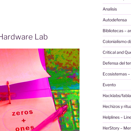
Analisis
Autodefensa
Bibliotecas – a
 Hardware Lab
Colonialismo di
Critical and Q
Defensa del ter
Ecosistemas – 
Evento
Hacklabs/fabla
Hechizos y ritu
Helplines – Lin
HerStory – Me