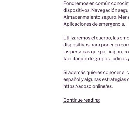
Pondremos en común conocimie
dispositivos, Navegación segu
Almacenmaiento seguro, Mensaj
Aplicaciones de emergencia.
Utilizaremos el cuerpo, las emo
dispositivos para poner en com
las personas que participan, c
facilitación de grupos, lúdicas 
Si además quieres conocer el co
español y algunas estrategias de
https://acoso.online/es.
“Agenda:
Continue reading
CHATEAR
ES
MUY
SEXI.