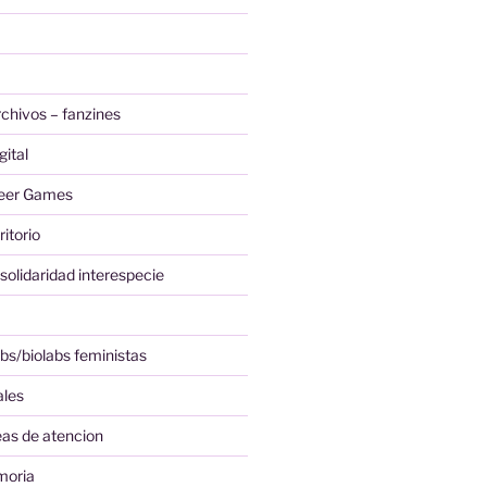
rchivos – fanzines
gital
ueer Games
ritorio
solidaridad interespecie
bs/biolabs feministas
ales
eas de atencion
moria