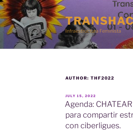
Skip
to
TRANSHAC
content
Infraestructura Feminista
AUTHOR:
THF2022
POSTED
JULY 15, 2022
ON
Agenda: CHATEAR E
para compartir est
con ciberligues.