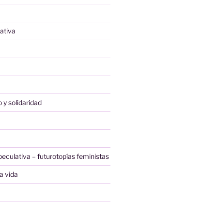
rativa
 y solidaridad
peculativa – futurotopías feministas
a vida