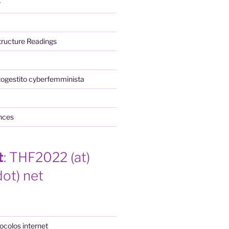
r
structure Readings
togestito cyberfemminista
nces
t
: THF2022 (at)
dot) net
tocolos internet