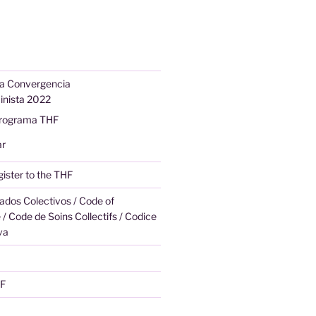
la Convergencia
nista 2022
Programa THF
r
gister to the THF
ados Colectivos / Code of
 / Code de Soins Collectifs / Codice
va
HF