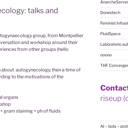
AnarchaServe
cology: talks and
Donestech
Feminist Infra
FluidSpace
utogynaecology group, from Montpellier
nversation and workshop around their
Laboratorio au
eriences from other groups (hello
ooooo
THF Converge
 about autogynecology, then a time of
ding to the motivations of the
Contac
s
riseup (
al organs
kshop
 gram staining + ph of fluids
AI – bots – pro