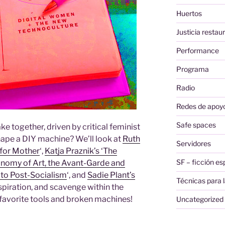
Huertos
Justicia restau
Performance
Programa
Radio
Redes de apoyo
Safe spaces
ke together, driven by critical feminist
hape a DIY machine? We’ll look at
Ruth
Servidores
for Mother
‘,
Katja Praznik’s ‘The
SF – ficción es
nomy of Art, the Avant-Garde and
n to Post-Socialism
‘, and
Sadie Plant’s
Técnicas para l
spiration, and scavenge within the
 favorite tools and broken machines!
Uncategorized