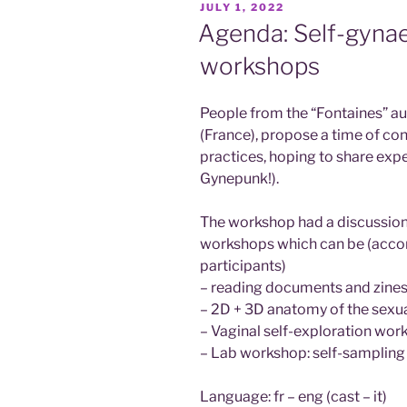
POSTED
JULY 1, 2022
Taller
ON
Agenda: Self-gynae
para
workshops
compartir
estrategias
de
People from the “Fontaines” a
seguridad
(France), propose a time of co
con
practices, hoping to share exp
ciberligues.”
Gynepunk!).
The workshop had a discussion
workshops which can be (accor
participants)
– reading documents and zine
– 2D + 3D anatomy of the sexu
– Vaginal self-exploration wor
– Lab workshop: self-sampling +
Language: fr – eng (cast – it)