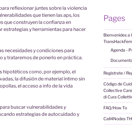
para reflexionar juntes sobre la violencia
ulnerabilidades que tienen las aps, los
Pages
es que construyen la confianza en
ar estrategias y herramientas para hacer
Bienvenides a 
TransHackFemi
Agenda - 
as necesidades y condiciones para
 y trataremos de ponerlo en práctica.
Documenta
 hipotéticos como, por ejemplo, el
Registrate / Re
adas, la difusión de material íntimo sin
Código de Cuid
pollas, el acceso a info de la vida
Collective Care
di Cura Colletti
para buscar vulnerabilidades y
FAQ/How To
scando estrategias de autocuidado y
Call4Nodes T